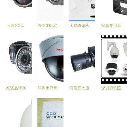
三星SCO-
双CCD彩色
大华摄像头
安嘉专用车
2080RP模
红外摄像
DH-HAC-
载红外防水
拟监控摄像
机,定焦红
HDW1020E
监控摄像机
机 守护安
外一体机,
同轴摄像机
恶劣环境下
全的明智之
变焦变倍摄
高清监控的
的安全守护
选
像机,道路
性价比之选
者
监控摄像机
_CO土木在
原装品牌高
深圳市汉邦
河南联大通
深圳超低照
线(原网易
清索尼监控
智能设备有
信技术 高
度枪机摄像
土木在线)
摄像机 品
限公司监控
清摄像机与
机 夜间监
质与保障的
摄像机产品
液晶拼接屏
控的先锋之
极致选择
列表
引领智能安
选