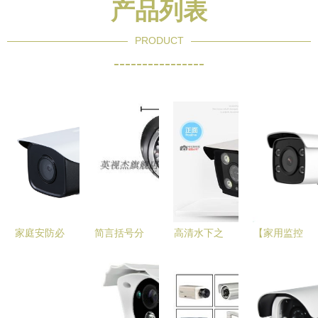
产品列表
PRODUCT
----------------
家庭安防必
简言括号分
高清水下之
【家用监控
备 红外网
■用内容勾
外的视界
摄像机】家
络摄像机品
勒出场前核
解析户外防
用监控摄像
牌推荐与精
心强链接＋
水索尼
机批发价格