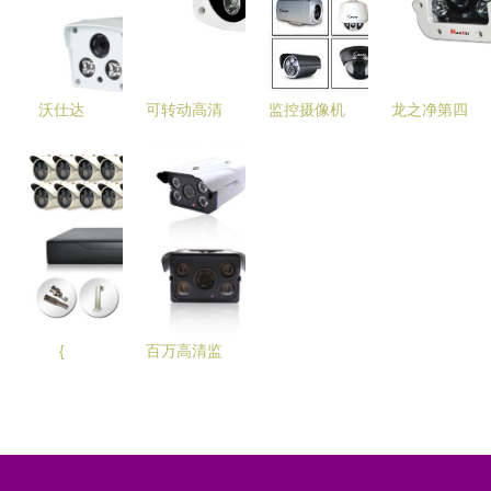
选款解析
首字顶真伏
1200线监
_家用监控
悬的手法，
控摄像头的
摄像机行
再衔接正〗
独特优势
情|展会
文的分析，
沃仕达
可转动高清
监控摄像机
龙之净第四
应用例或比
WZ0510无
摄像机BG-
的多元面貌
代点阵摄像
较检审部
线室外防水
609H-A在
分类与科技
机 引领监
分。下文一
摄像头 家
厂区门口的
走向洞察
控技术新变
文本行作细
用监控的性
应用 安装
革
铺出反馈格
价比之选
要点、价格
式
趋势与优质
厂家推荐
{
百万高清监
控新选择
100万网络
摄像机
720p低照